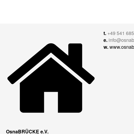
t.
+49 541 68
e.
info@osnab
w.
www.osnab
OsnaBRÜCKE e.V.