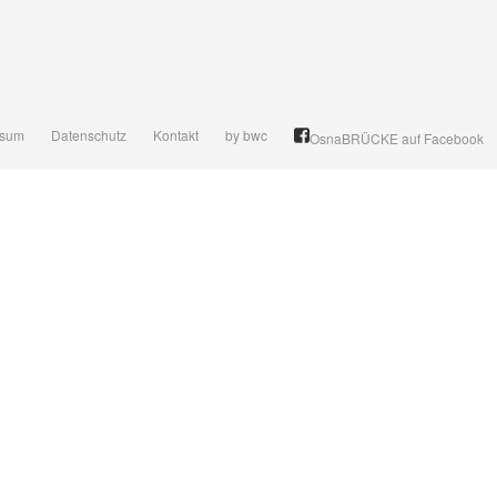
ssum
Datenschutz
Kontakt
by bwc
OsnaBRÜCKE auf Facebook