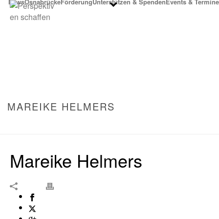
News
Osnabrücke
Förderung
Unterstützen & Spenden
Events & Termine
MAREIKE HELMERS
STARTSEITE
»
STEFAN SPIEGELBURG
»
MAREIKE HELMERS
Mareike Helmers