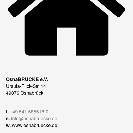
OsnaBRÜCKE e.V.
Ursula-Flick-Str. 14
49076 Osnabrück
t.
+49 541 685518-0
e.
info@osnabruecke.de
w.
www.osnabruecke.de